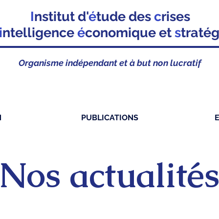
I
nstitut d'
é
tude des
c
rises
i
ntelligence
é
conomique et
s
traté
Organisme indépendant et à but non lucratif
N
PUBLICATIONS
Nos actualité