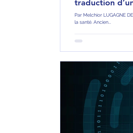
traduction d’un
Par Melchior LUGAGNE DELP
la santé. Ancien...