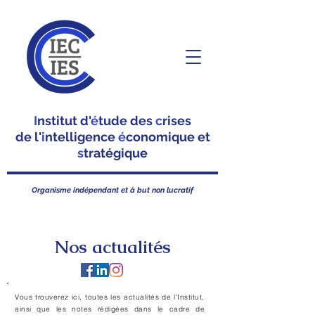
I
nstitut d'
é
tude des
c
rises
de l'
i
ntelligence
é
conomique et
s
tratégique
Organisme indépendant et à but non lucratif
Nos actualités
Vous trouverez ici, toutes les actualités de l'Institut,
ainsi que les notes rédigées dans le cadre de