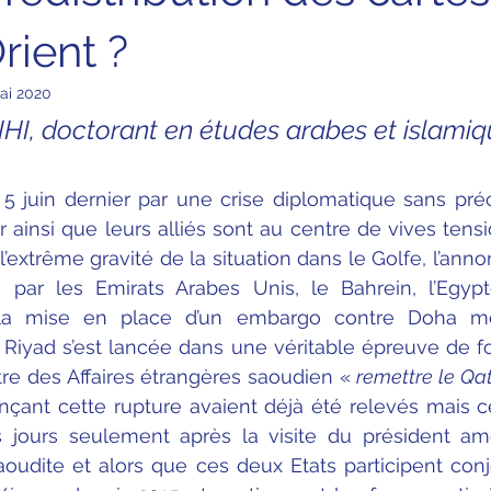
ient ?
ai 2020
HI, doctorant en études arabes et islami
 juin dernier par une crise diplomatique sans précé
 ainsi que leurs alliés sont au centre de vives tensio
extrême gravité de la situation dans le Golfe, l’annon
 par les Emirats Arabes Unis, le Bahrein, l’Egypt
 la mise en place d’un embargo contre Doha met
, Riyad s’est lancée dans une véritable épreuve de f
tre des Affaires étrangères saoudien « 
remettre le Qa
çant cette rupture avaient déjà été relevés mais ce
 jours seulement après la visite du président amé
oudite et alors que ces deux Etats participent conj