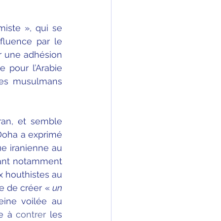
ste », qui se 
uence par le 
r une adhésion 
 pour l’Arabie 
res musulmans 
an, et semble 
 Doha a exprimé 
e iranienne au 
sant notamment 
 houthistes au 
e de créer « 
un 
eine voilée au 
e à 
contrer
 les 