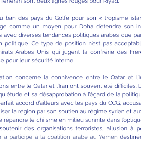
 Téhéran sont deux lignes rouges pour Riyad.
u ban des pays du Golfe pour son « tropisme islami
ge comme un moyen pour Doha d’étendre son infl
its avec diverses tendances politiques arabes que pa
m politique. Ce type de position n’est pas acceptable
irats Arabes Unis qui jugent la confrérie des Frè
our leur sécurité interne.
ion concerne la connivence entre le Qatar et l’Ir
ons entre le Qatar et l’Iran ont souvent été difficiles.
quiétude et sa désapprobation à l’égard de la politiqu
arfait accord d’ailleurs avec les pays du CCG, accu
iser la région par son soutien au régime syrien et aux
 répandre le chiisme en milieu sunnite dans l’optiqu
outenir des organisations terroristes, allusion à p
r a participé à la coalition arabe au Yémen
 destiné