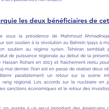
Turquie les deux bénéficiaires de cet
sme sous la présidence de Mahmoud Ahmadinejad 
r son soutien à la révolution au Bahrein (pays à major
n soutien au régime syrien, Téhéran semblait p
tatut de puissance régionale au début de la présent
de Hassan Rohani en 2013 et fraichement réélu pour
9 mai dernier, l’Iran est en passe de réaliser deux ob
obtenir parallèlement un retour sur la scène inte
n rang régional. Les accords sur le nucléaire en jui
es sanctions économiques et le retour des investiss
7, on assiste à un recul important des Américains d