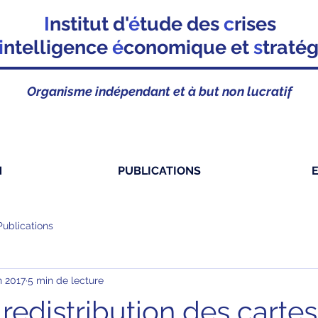
I
nstitut d'
é
tude des
c
rises
i
ntelligence
é
conomique et
s
traté
Organisme indépendant et à but non lucratif
N
PUBLICATIONS
Publications
n 2017
5 min de lecture
redistribution des carte