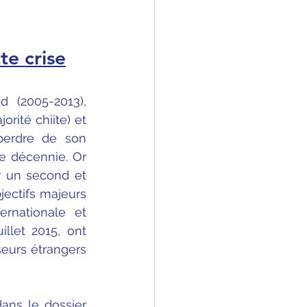
te crise
(2005-2013), 
ité chiite) et 
erdre de son 
e décennie. Or 
 un second et 
jectifs majeurs 
rnationale et 
llet 2015, ont 
eurs étrangers 
ans le dossier 