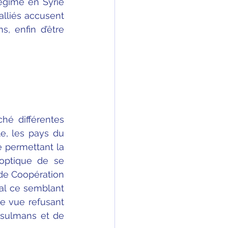
égime en Syrie 
lliés accusent 
, enfin d’être 
é différentes 
, les pays du 
 permettant la 
optique de se 
 de Coopération 
al ce semblant 
de vue refusant 
usulmans et de 