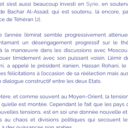
et s’est aussi beaucoup investi en 
Syrie
e Bachar Al-Assad, qui est soutenu, là encore, pa
ce de Téhéran 
[2]
.
 l’année l’émirat semble progressivement atténuer 
 Entamant un désengagement progressif sur le théâ
e à la manœuvre dans les discussions avec Moscou e
ouer timidement avec son puissant voisin. L’émir d
, a appelé le président iranien, Hassan Rohani, le 
es félicitations à l’occasion de sa réélection mais auss
n dialogue constructif entre les deux Etats.
étère, et comme souvent au Moyen-Orient, la tension 
 qu’elle est montée. Cependant le fait que les pays d
nouvelles tensions, est en soi une donnée nouvelle et 
us au chaos et divisions politiques qui secouent l
re à des puissances non arabes.