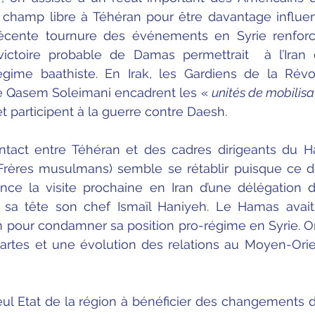
e champ libre à Téhéran pour être davantage influen
récente tournure des événements en Syrie renforc
ictoire probable de Damas permettrait  à l’Iran d’
égime baathiste. En Irak, les Gardiens de la Révol
asem Soleimani encadrent les « 
unités de mobilisa
t participent à la guerre contre Daesh.
tact entre Téhéran et des cadres dirigeants du H
Frères musulmans) semble se rétablir puisque ce de
e la visite prochaine en Iran d’une délégation
 sa tête son chef Ismaïl Haniyeh. Le Hamas avait p
an pour condamner sa position pro-régime en Syrie. On
cartes et une évolution des relations au Moyen-Orien
 seul Etat de la région à bénéficier des changements d