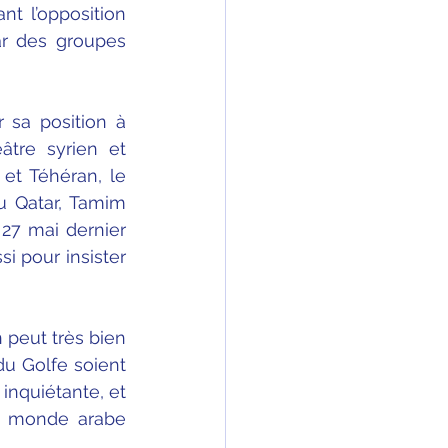
, en soutenant l’opposition 
r des groupes 
sa position à 
tre syrien et 
t Téhéran, le 
u Qatar, Tamim 
27 mai dernier 
i pour insister 
peut très bien 
u Golfe soient 
inquiétante, et 
e monde arabe 