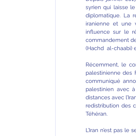
syrien qui laisse l
diplomatique. La 
iranienne et une v
influence sur le r
commandement de Q
(Hachd  al-chaabi) e
Récemment, le con
palestinienne des 
communiqué annonc
palestinien avec à
distances avec l’Ir
redistribution des 
Téhéran.
L’Iran n’est pas le