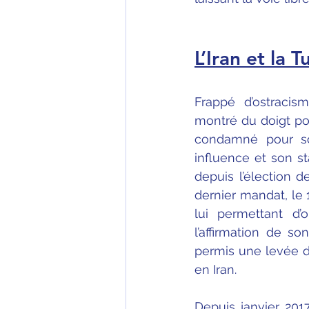
L’Iran et la 
Frappé d’ostraci
montré du doigt pou
condamné pour so
influence et son s
depuis l’élection 
dernier mandat, le 1
lui permettant d’
l’affirmation de so
permis une levée d
en Iran.
Depuis janvier 201