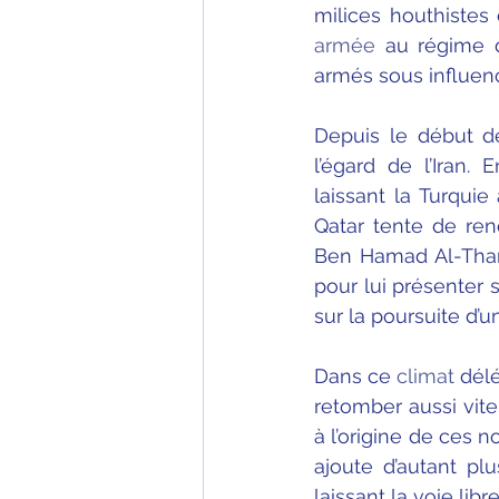
milices houthistes 
armée
 au régime d
armés sous influen
Depuis le début de
l’égard de l’Iran.
laissant la Turqui
Qatar tente de ren
Ben Hamad Al-Thani
pour lui présenter s
sur la poursuite d’u
Dans ce 
climat
 dél
retomber aussi vite
à l’origine de ces 
ajoute d’autant pl
laissant la voie lib