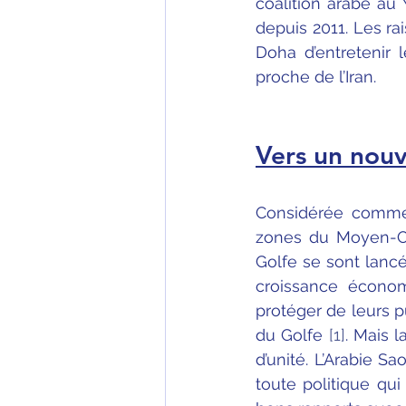
coalition arabe au
depuis 2011. Les ra
Doha d’entretenir l
proche de l’Iran.
Vers un nouv
Considérée comme 
zones du Moyen-Ori
Golfe se sont lancé
croissance économ
protéger de leurs pu
du Golfe 
[1]
. Mais 
d’unité. L’Arabie S
toute politique qu