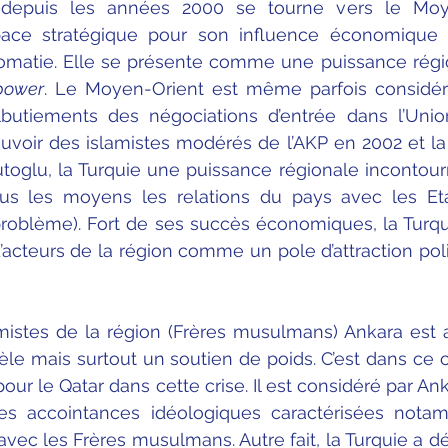
 depuis les années 2000 se tourne vers le Moye
ace stratégique pour son influence économique 
lomatie. Elle se présente comme une puissance régio
 power
. Le Moyen-Orient est même parfois consid
lbutiements des négociations d’entrée dans l’Unio
ouvoir des islamistes modérés de l’AKP en 2002 et la
toglu, la Turquie une puissance régionale incontour
us les moyens les relations du pays avec les Etat
problème). Fort de ses succès économiques, la Turqu
cteurs de la région comme un pole d’attraction poli
amistes de la région (Frères musulmans) Ankara est a
e mais surtout un soutien de poids. C’est dans ce c
 pour le Qatar dans cette crise. Il est considéré par 
 des accointances idéologiques caractérisées nota
 avec les Frères musulmans. Autre fait, la Turquie a d