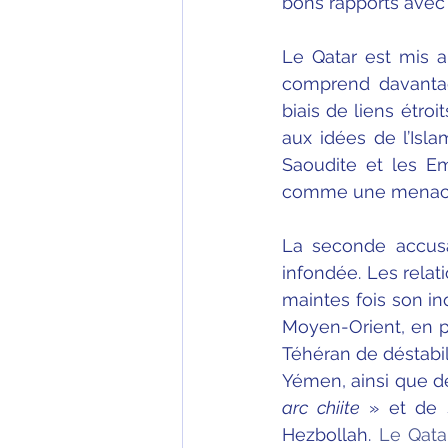
bons rapports avec
Le Qatar est mis a
comprend davanta
biais de liens étro
aux idées de l’Isla
Saoudite et les Em
comme une menace p
La seconde accusat
infondée. Les relati
maintes fois son in
Moyen-Orient, en p
Téhéran de déstabil
Yémen, ainsi que de
arc chiite
 » et de s
Hezbollah. 
Le Qata