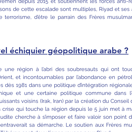
 Yémen depuis 2015 et soutiennent les forces anti-r
isons de cette escalade sont multiples, Riyad et ses a
e terrorisme, d’être le parrain des Frères musulmans
el échiquier géopolitique arabe ?
une région à l’abri des soubresauts qui ont touch
ent, et incontournables par l’abondance en pétrole
s dès 1981 dans une politique d’intégration régionale
ique et une certaine politique commune dans l’
issants voisins (Irak, Iran) par la création du Conseil
la crise qui touche la région depuis le 5 juin met à m
aoudite cherche à s’imposer et faire valoir son point 
i entraverait sa démarche. Le soutien aux Frères m