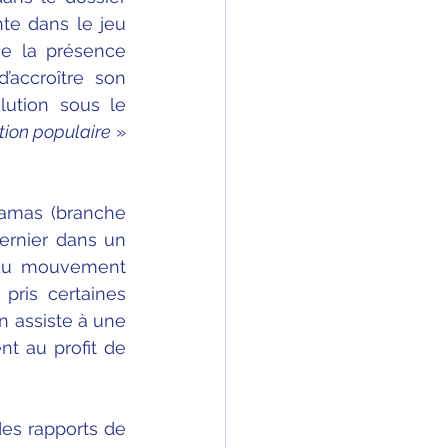
te dans le jeu 
e la présence 
accroître son 
ution sous le 
tion populaire
 » 
amas (branche 
rnier dans un 
 du mouvement 
ris certaines 
 assiste à une 
t au profit de 
es rapports de 