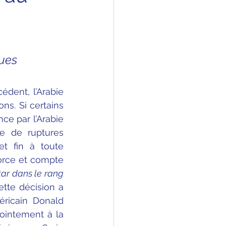
ques
dent, l’Arabie 
ns. Si certains 
ce par l’Arabie 
e de ruptures 
 fin à toute 
orce et compte 
tar dans le rang
tte décision a 
ricain Donald 
ointement à la 