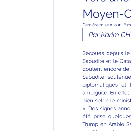
Moyen-Or
Dernière mise à jour :
6 m
Par Karim CHI
Secoués depuis le 5
Saoudite et le Qatar
doutent encore de l’
Saoudite soutenue
diplomatiques et
ambigüité. En effet
bien selon le minis
». Des signes annon
été prise quelques
Trump en Arabie Sa