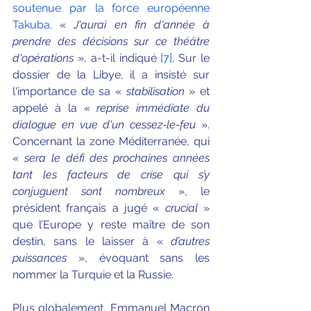
soutenue par la force européenne 
Takuba
. « 
J'aurai en fin d'année à 
prendre des décisions sur ce théâtre 
d'opérations
 », a-t-il indiqué
[7]
. Sur le 
dossier de la Libye, il a insisté sur 
l'importance de sa « 
stabilisation
 » et 
appelé à la « 
reprise immédiate du 
dialogue en vue d'un cessez-le-feu
 ». 
Concernant la zone Méditerranée, qui 
« 
sera le défi des prochaines années 
tant les facteurs de crise qui s’y 
conjuguent sont nombreux
 », le 
président français a jugé « 
crucial
 » 
que l’Europe y reste maître de son 
destin, sans le laisser à « 
d’autres 
puissances
 », évoquant sans les 
nommer la Turquie et la Russie.
Plus globalement, Emmanuel Macron 