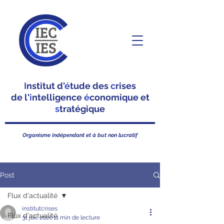
I
nstitut d'
é
tude des
c
rises
de l'
i
ntelligence
é
conomique et
s
tratégique
Organisme indépendant et à but non lucratif
Post
Flux d'actualité
institutcrises
Flux d'actualité
31 juil. 2020
11 min de lecture