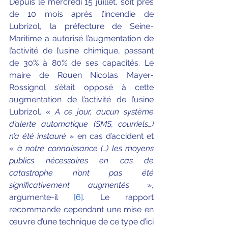
Depuis le mercredi 15 juillet, soit près 
de 10 mois après l’incendie de 
Lubrizol, la préfecture de Seine-
Maritime a au
torisé l’augmentation de 
l’activité de l’usine chimique, passant 
de 30% à 80% de ses capacités. Le 
maire de Rouen Nicolas Mayer-
Rossignol s’était opposé à cette 
augmentation de l’activité de l’usine 
Lubrizol. « 
A ce jour, aucun système 
d’alerte automatique (SMS, courriels…) 
n’a été instauré
 » en cas d’accident et 
« 
à notre connaissance (…) les moyens 
publics nécessaires en cas de 
catastrophe n’ont pas été 
significativement augmentés
 », 
argumente-il 
[6]
. Le rapport 
recommande cependant une mise en 
œuvre d’une technique de ce type d’ici 