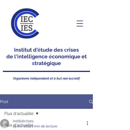
I
nstitut d'
é
tude des
c
rises
de l'
i
ntelligence
é
conomique et
s
tratégique
Organisme indépendant et à but non lucratif
Post
Flux d'actualité
institutcrises
Flux d'actualité
29 avr. 2024
1 min de lecture