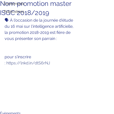
Nom promotion master
Évènements
ISGC 2018/2019
Publications
🗣 À l'occasion de la journée d'étude 
du 16 mai sur l'intelligence artificielle, 
la promotion 2018-2019 est fière de 
vous présenter son parrain :
pour s'inscrire 
: 
https://lnkd.in/dtS6rNJ
Évènements