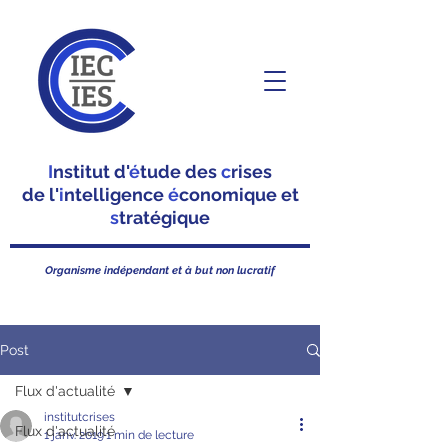
I
nstitut d'
é
tude des
c
rises
de l'
i
ntelligence
é
conomique et
s
tratégique
Organisme indépendant et à but non lucratif
Post
Flux d'actualité
institutcrises
Flux d'actualité
1 janv. 2019
1 min de lecture