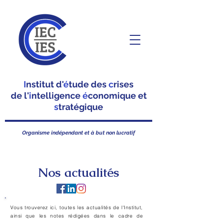
I
nstitut d'
é
tude des
c
rises
de l'
i
ntelligence
é
conomique et
s
tratégique
Organisme indépendant et à but non lucratif
Nos actualités
Vous trouverez ici, toutes les actualités de l'Institut,
ainsi que les notes rédigées dans le cadre de