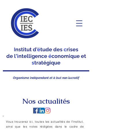
I
nstitut d'
é
tude des
c
rises
de l'
i
ntelligence
é
conomique et
s
tratégique
Organisme indépendant et à but non lucratif
Nos actualités
Vous trouverez ici, toutes les actualités de l'Institut,
ainsi que les notes rédigées dans le cadre de