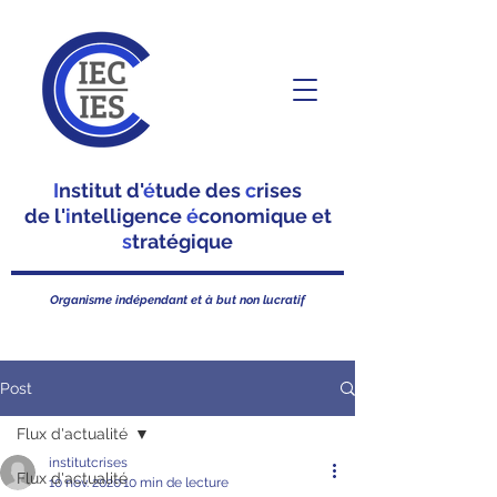
I
nstitut d'
é
tude des
c
rises
de l'
i
ntelligence
é
conomique et
s
tratégique
Organisme indépendant et à but non lucratif
Post
Flux d'actualité
institutcrises
Flux d'actualité
10 nov. 2020
10 min de lecture