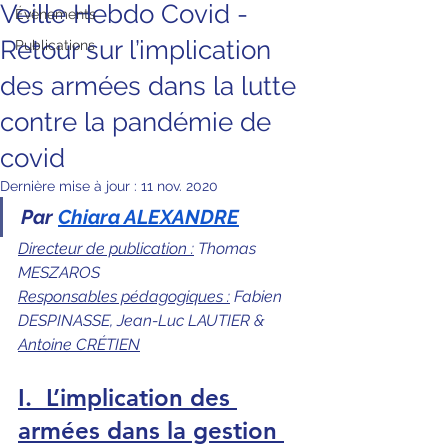
Veille Hebdo Covid -
Évènements
Retour sur l’implication
Publications
des armées dans la lutte
contre la pandémie de
covid
Dernière mise à jour :
11 nov. 2020
Par 
Chiara ALEXANDRE
Directeur de publication :
 Thomas 
MESZAROS
Responsables pédagogiques :
 Fabien 
DESPINASSE, Jean-Luc LAUTIER & 
Antoine CRÉTIEN
I.
L’implication des 
armées dans la gestion 