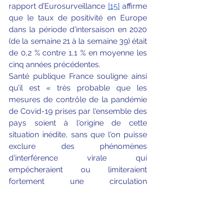
rapport d’Eurosurveillance 
[15]
 affirme 
que le taux de positivité en Europe 
dans la période d'intersaison en 2020 
(de la semaine 21 à la semaine 39) était 
de 0,2 % contre 1,1 % en moyenne les 
cinq années précédentes.
Santé publique France souligne ainsi 
qu’il est « très probable que les 
mesures de contrôle de la pandémie 
de Covid-19 prises par l'ensemble des 
pays soient à l'origine de cette 
situation inédite, sans que l'on puisse 
exclure des phénomènes 
d'interférence virale qui 
empêcheraient ou limiteraient 
fortement une circulation 
concomitante du SARS-CoV-2 et des 
virus respiratoires saisonniers comme 
la grippe » 
[16]
.