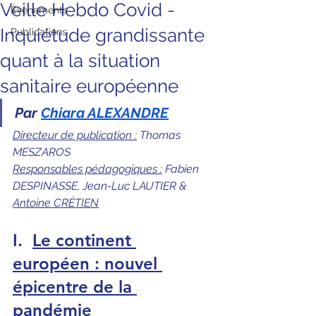
Veille Hebdo Covid -
Évènements
Inquiétude grandissante
Publications
quant à la situation
sanitaire européenne
Par 
Chiara ALEXANDRE
Directeur de publication :
 Thomas 
MESZAROS
Responsables pédagogiques :
 Fabien 
DESPINASSE, Jean-Luc LAUTIER & 
Antoine CRÉTIEN
I.
Le continent 
européen : nouvel 
épicentre de la 
pandémie