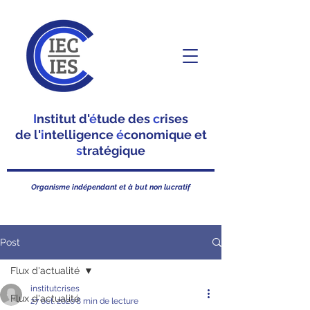
I
nstitut d'
é
tude des
c
rises
de l'
i
ntelligence
é
conomique et
s
tratégique
Organisme indépendant et à but non lucratif
Post
Flux d'actualité
institutcrises
Flux d'actualité
27 oct. 2020
8 min de lecture