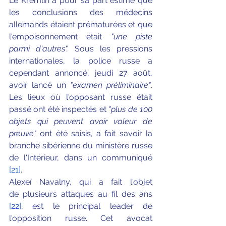
Le Kremlin a pour sa part estimé que 
les conclusions des médecins 
allemands étaient prématurées et que 
l'empoisonnement était 
"une piste 
parmi d'autres".
 Sous les pressions 
internationales, la police russe a 
cependant annoncé, jeudi 27 août, 
avoir lancé un
 "examen préliminaire"
. 
Les lieux où l'opposant russe était 
passé ont été inspectés et 
"plus de 100 
objets qui peuvent avoir valeur de 
preuve"
 ont été saisis, a fait savoir la 
branche sibérienne du ministère russe 
de l'Intérieur, dans un communiqué 
[21]
.
Alexeï Navalny, qui a fait l'objet 
de plusieurs attaques au fil des ans 
[22]
, est le principal leader de 
l'opposition russe. Cet avocat 