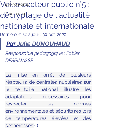
Veille secteur public n°5 :
Évènements
décryptage de l'actualité
Publications
nationale et internationale
Dernière mise à jour :
30 oct. 2020
Par 
Julie DUNOUHAUD
Responsable pédagogique
 : Fabien 
DESPINASSE
La mise en arrêt de plusieurs 
réacteurs de centrales nucléaires sur 
le territoire national illustre les 
adaptations nécessaires pour 
respecter les normes 
environnementales et sécuritaires lors 
de températures élevées et des 
sécheresses 
(I).