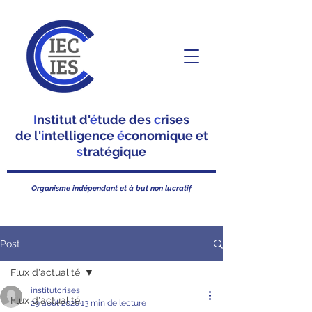
I
nstitut d'
é
tude des
c
rises
de l'
i
ntelligence
é
conomique et
s
tratégique
Organisme indépendant et à but non lucratif
Post
Flux d'actualité
institutcrises
Flux d'actualité
29 août 2020
13 min de lecture