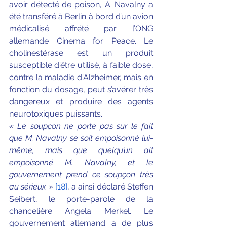
avoir détecté de poison, A. Navalny a 
été transféré à Berlin à bord d’un avion 
médicalisé affrété par l’ONG 
allemande Cinema for Peace. Le 
cholinestérase est un produit 
susceptible d'être utilisé, à faible dose, 
contre la maladie d'Alzheimer, mais en 
fonction du dosage, peut s’avérer très 
dangereux et produire des agents 
neurotoxiques puissants.
« Le soupçon ne porte pas sur le fait 
que M. Navalny se soit empoisonné lui-
même, mais que quelqu’un ait 
empoisonné M. Navalny, et le 
gouvernement prend ce soupçon très 
au sérieux »
[18]
, a ainsi déclaré Steffen 
Seibert, le porte-parole de la 
chancelière Angela Merkel. Le 
gouvernement allemand a de plus 