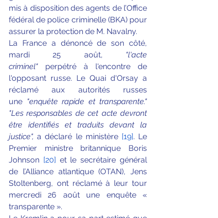
mis à disposition des agents de l’Office 
fédéral de police criminelle (BKA) pour 
assurer la protection de M. Navalny.
La France a dénoncé de son côté, 
mardi 25 août, 
"l'acte 
criminel"
 perpétré à l'encontre de 
l'opposant russe. Le Quai d'Orsay a 
réclamé aux autorités russes 
une 
"enquête rapide et transparente." 
"Les responsables de cet acte devront 
être identifiés et traduits devant la 
justice", 
a déclaré le ministère
[19]
. Le 
Premier ministre britannique Boris 
Johnson 
[20]
 et le secrétaire général 
de l’Alliance atlantique (OTAN), Jens 
Stoltenberg, ont réclamé à leur tour 
mercredi 26 août une enquête « 
transparente ».