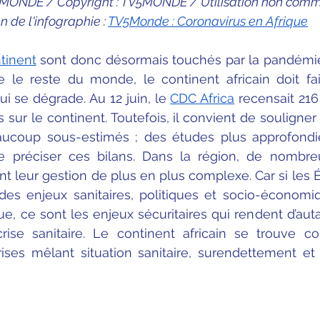
5MONDE / Copyright : TV5MONDE / Utilisation non comm
n de l'infographie : 
TV5Monde : Coronavirus en Afrique
tinent
 sont donc désormais touchés par la pandémie. B
le reste du monde, le continent africain doit fai
qui se dégrade. Au 12 juin, le 
CDC Africa
 recensait 216
 sur le continent. Toutefois, il convient de souligner
ucoup sous-estimés ; des études plus approfondies
e préciser ces bilans. Dans la région, de nombreu
t leur gestion de plus en plus complexe. Car si les 
 des enjeux sanitaires, politiques et socio-économi
, ce sont les enjeux sécuritaires qui rendent d’autant
rise sanitaire. Le continent africain se trouve co
ses mêlant situation sanitaire, surendettement et 