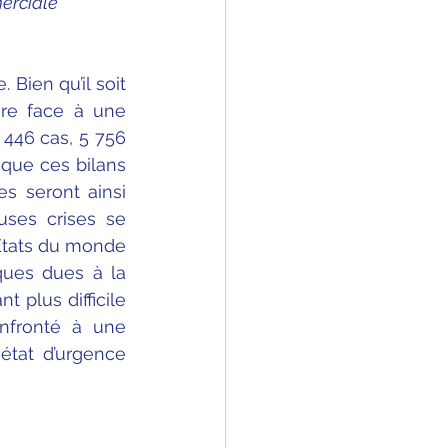
erciale
ien qu’il soit 
re face à une 
 446 cas, 5 756 
 que ces bilans 
 seront ainsi 
ses crises se 
États du monde 
ques dues à la 
 plus difficile 
nfronté à une 
état d’urgence 