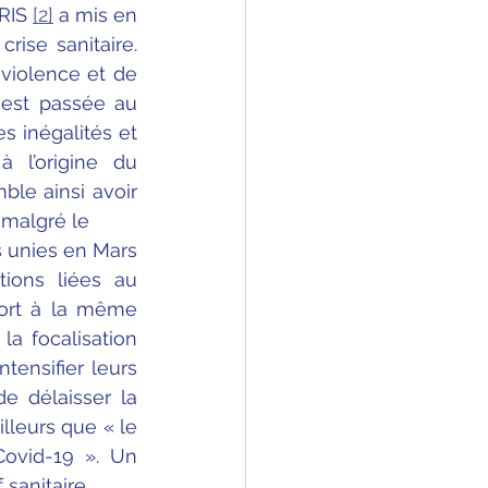
RIS 
[2]
 a mis en 
ise sanitaire. 
violence et de 
 est passée au 
 inégalités et 
 l’origine du 
le ainsi avoir 
gré le         
s unies en Mars 
ions liées au 
port à la même 
a focalisation 
ensifier leurs 
e délaisser la 
lleurs que « le 
ovid-19 ». Un 
 sanitaire.