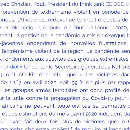
ec Christian Pout, Président du think tank CÉIDÉS, l’I
le prévention de l’extrémisme violent en période de cr
ées, l’Afrique est redevenue le théâtre d’actes de 
te problématique, depuis le début de l’année 2020,
ant, la gestion de la pandémie a mis en exergue les
-jacentes engendrant de nouvelles frustrations à
’extrémisme violent de la région. La pandémie semb
ondements aux activités des groupes extrémistes mal
mondial »
 lancé par le Secrétaire général des Nation
e projet ACLÉD démontre que « les victimes d’act
 de 1 167 en avril 2020, soit 59 % en plus par rap
Les groupes armés terroristes ont donc profité de l
ur la lutte contre la propagation du Covid-19 pour int
s africains ne peuvent toutefois pas se permettre d
 et des estimations du mois d’avril 2020 indiquent d’ai
que avait fait deux fois plus de victimes que le C
 être recherché entre impératif de sécurité et impératif