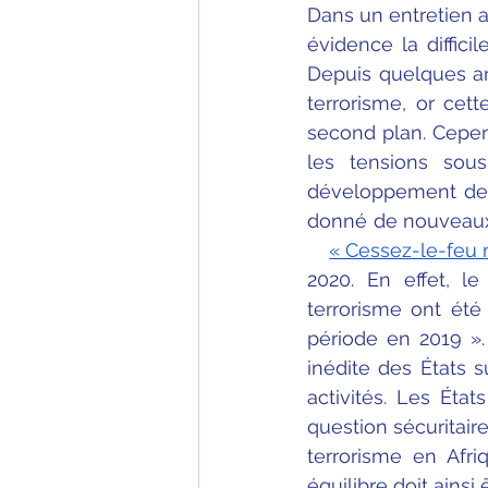
Dans un entretien av
évidence la diffici
Depuis quelques ann
terrorisme, or cet
second plan. Cepend
les tensions sous
développement de l
donné de nouveaux f
« Cessez-le-feu 
2020. En effet, l
terrorisme ont été
période en 2019 ». 
inédite des États s
activités. Les État
question sécuritaire
terrorisme en Afri
équilibre doit ainsi