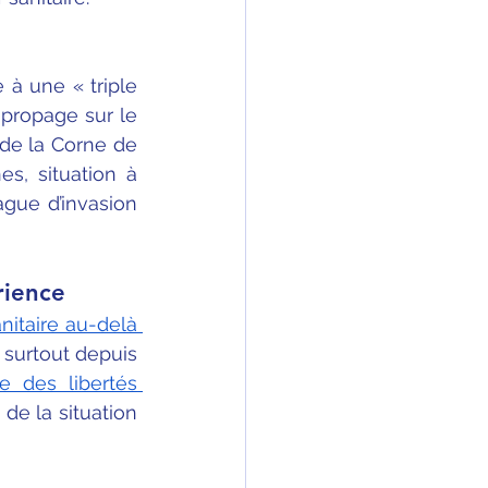
à une « triple 
 propage sur le 
de la Corne de 
s, situation à 
gue d’invasion 
rience
nitaire au-delà 
surtout depuis 
ce des libertés 
 de la situation 