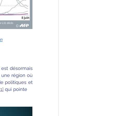
on
 est désormais 
 une région où 
 politiques et 
[1]
 qui pointe     