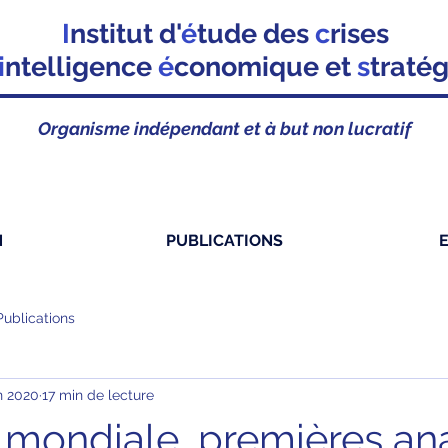
I
nstitut d'
é
tude des
c
rises
i
ntelligence
é
conomique et
s
traté
Organisme indépendant et à but non lucratif
N
PUBLICATIONS
Publications
in 2020
17 min de lecture
n mondiale, premières an