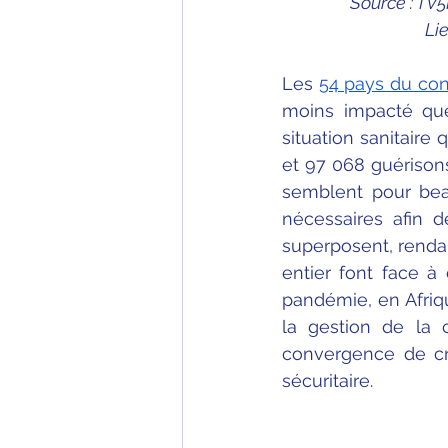
Source : TV
Lie
Les 
54 pays du con
moins impacté que 
situation sanitaire 
et 97 068 guérisons
semblent pour bea
nécessaires afin d
superposent, rendan
entier font face à
pandémie, en Afrique
la gestion de la c
convergence de cri
sécuritaire.