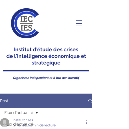
I
nstitut d'
é
tude des
c
rises
de l'
i
ntelligence
é
conomique et
s
tratégique
Organisme indépendant et à but non lucratif
Post
Flux d'actualité
institutcrises
Flux d'actualité
9 mai 2019
1 min de lecture