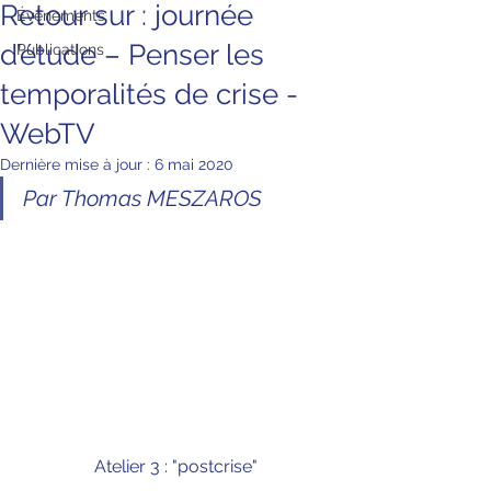
Retour sur : journée
Évènements
d’étude – Penser les
Publications
temporalités de crise -
WebTV
Dernière mise à jour :
6 mai 2020
Par Thomas MESZAROS
Atelier 3 : "postcrise"