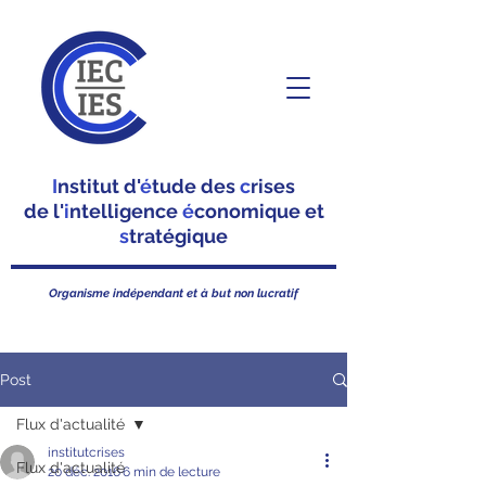
I
nstitut d'
é
tude des
c
rises
de l'
i
ntelligence
é
conomique et
s
tratégique
Organisme indépendant et à but non lucratif
Post
Flux d'actualité
institutcrises
Flux d'actualité
20 déc. 2016
6 min de lecture