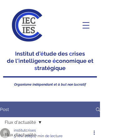
I
nstitut d'
é
tude des
c
rises
de l'
i
ntelligence
é
conomique et
s
tratégique
Organisme indépendant et à but non lucratif
Post
Flux d'actualité
institutcrises
Flux d'actualité
5 févr. 2019
17 min de lecture