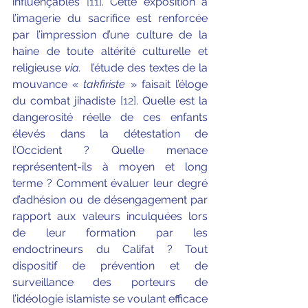
influençables 
[11]
. Cette exposition à 
l’imagerie du sacrifice est renforcée 
par l’impression d’une culture de la 
haine de toute altérité culturelle et 
religieuse 
via.   
l’étude des textes de la 
mouvance « 
takfiriste
 » faisait l’éloge 
du combat jihadiste 
[12]
. Quelle est la 
dangerosité réelle de ces enfants 
élevés dans la détestation de 
l’Occident ? Quelle menace 
représentent-ils à moyen et long 
terme ? Comment évaluer leur degré 
d’adhésion ou de désengagement par 
rapport aux valeurs inculquées lors 
de leur formation par les 
endoctrineurs du Califat ? Tout 
dispositif de prévention et de 
surveillance des porteurs de 
l’idéologie islamiste se voulant efficace 