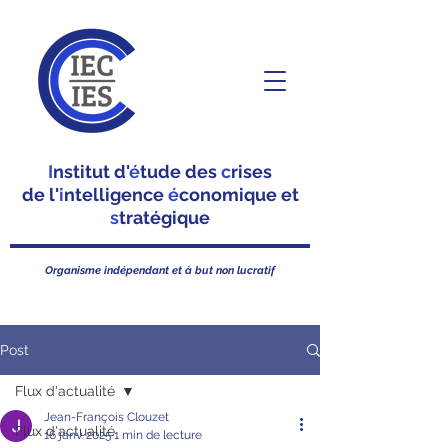
I
nstitut d'
é
tude des
c
rises
de l'
i
ntelligence
é
conomique et
s
tratégique
Organisme indépendant et à but non lucratif
Post
Flux d'actualité
Jean-François Clouzet
Flux d'actualité
16 janv. 2025
1 min de lecture