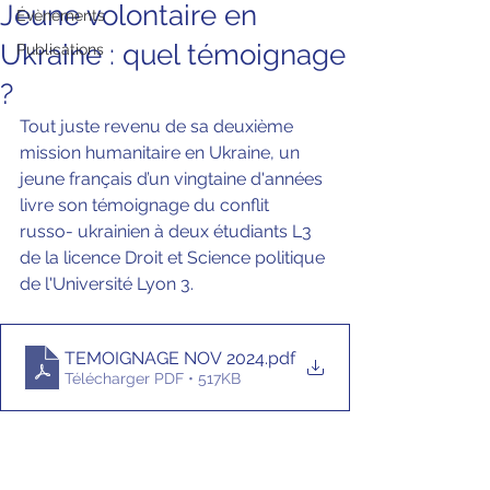
Jeune volontaire en
Évènements
Ukraine : quel témoignage
Publications
?
Tout juste revenu de sa deuxième 
mission humanitaire en Ukraine, un 
jeune français d’un vingtaine d'années 
livre son témoignage du conflit 
russo- ukrainien à deux étudiants L3 
de la licence Droit et Science politique 
de l'Université Lyon 3. 
TEMOIGNAGE NOV 2024
.pdf
Télécharger PDF • 517KB