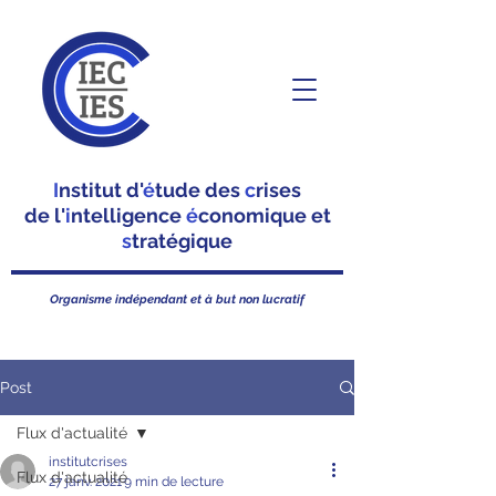
I
nstitut d'
é
tude des
c
rises
de l'
i
ntelligence
é
conomique et
s
tratégique
Organisme indépendant et à but non lucratif
Post
Flux d'actualité
institutcrises
Flux d'actualité
27 janv. 2021
9 min de lecture