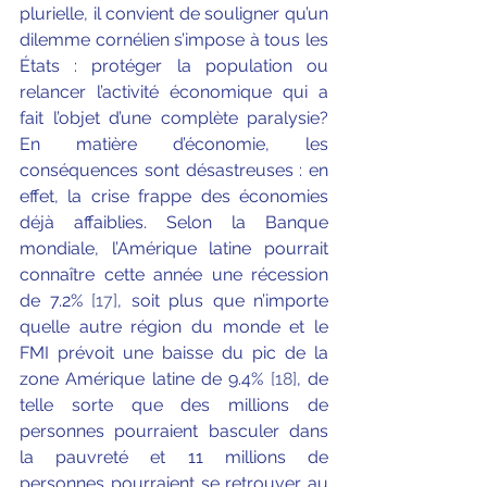
plurielle, il convient de souligner qu’un 
dilemme cornélien s’impose à tous les 
États : protéger la population ou 
relancer l’activité économique qui a 
fait l’objet d’une complète paralysie? 
En matière d’économie, les 
conséquences sont désastreuses : en 
effet, la crise frappe des économies 
déjà affaiblies. Selon la Banque 
mondiale, l’Amérique latine pourrait 
connaître cette année une récession 
de 7.2% 
[17]
, soit plus que n’importe 
quelle autre région du monde et le 
FMI prévoit une baisse du pic de la 
zone Amérique latine de 9.4% 
[18]
, de 
telle sorte que des millions de 
personnes pourraient basculer dans 
la pauvreté et 11 millions de 
personnes pourraient se retrouver au 