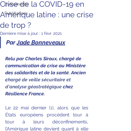
Crise de la COVID-19 en
Évènements
Amérique latine : une crise
Publications
de trop ?
Dernière mise à jour :
1 févr. 2021
Par 
Jade Bonneveaux
Relu par Charles Siroux, c
hargé de 
communication de crise au Ministère 
des solidarités et de la santé. Ancien 
c
hargé de veille sécuritaire et 
d'analyse géostratégique
 chez 
Résilience France. 
Le 22 mai dernier 
[1]
, alors que les 
États européens procèdent tour à 
tour à leurs déconfinements, 
l’Amérique latine devient quant à elle 