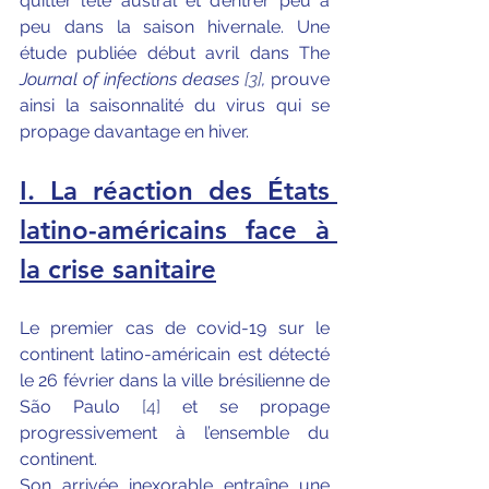
quitter l’été austral et d’entrer peu à 
peu dans la saison hivernale. Une 
étude publiée début avril dans The 
Journal of infections deases 
[3]
, 
prouve 
ainsi la saisonnalité du virus qui se 
propage davantage en hiver. 
I. La réaction des États 
latino-américains face à 
la crise sanitaire
Le premier cas de covid-19 sur le 
continent latino-américain est détecté 
le 26 février dans la ville brésilienne de 
São Paulo 
[4]
 et se propage 
progressivement à l’ensemble du 
continent. 
Son arrivée inexorable entraîne une 