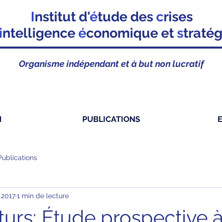
I
nstitut d'
é
tude des
c
rises
i
ntelligence
é
conomique et
s
traté
Organisme indépendant et à but non lucratif
N
PUBLICATIONS
Publications
 2017
1 min de lecture
turs: Étude prospective 