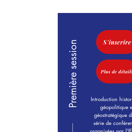
S'inscrire
Première session
Plus de détail
Introduction histo
géopolitique e
géostratégique d
série de confére
organisées par l'I