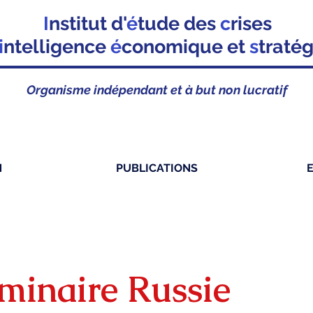
I
nstitut d'
é
tude des
c
rises
i
ntelligence
é
conomique et
s
traté
Organisme indépendant et à but non lucratif
N
PUBLICATIONS
minaire Russie