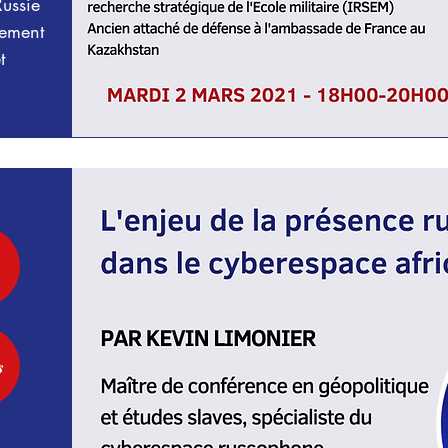
Russie
nement
t
.
s