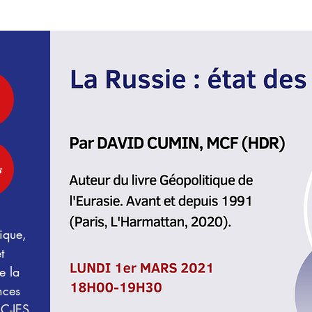
s
rique,
t
e la
nces
EC-IES