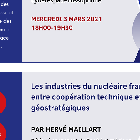
 des
sse et
e des
uence
pace
.
s