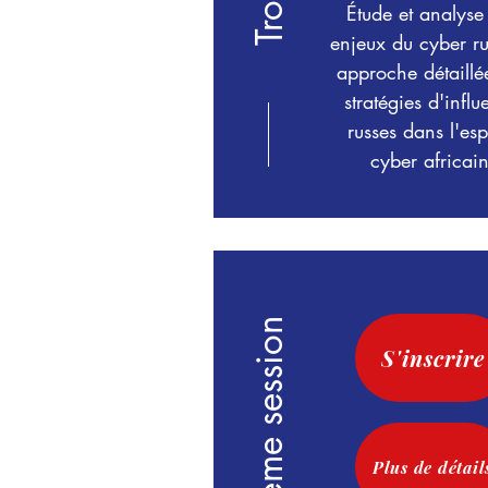
Étude et analyse
enjeux du cyber ru
approche détaillé
stratégies d'infl
russes dans l'es
cyber africain
Quatrième session
S'inscrire
Plus de détail