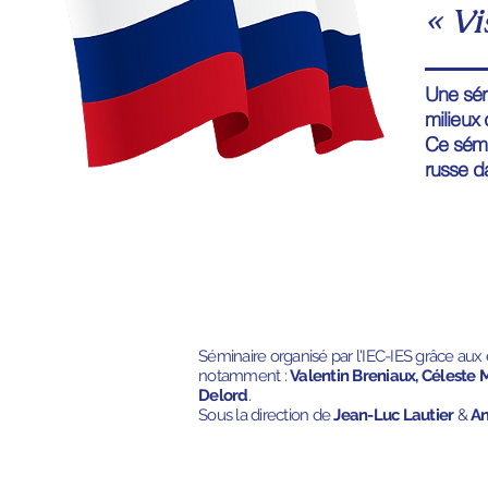
« Vi
Une séri
milieux 
Ce sémi
russe d
Séminaire organisé par l'IEC-IES grâce aux é
notamment :
Valentin Breniaux, Céleste 
Delord
.
Sous la direction de
Jean-Luc Lautier
&
An