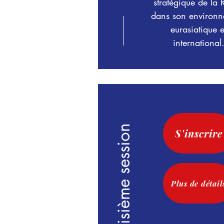
stratégique de la 
dans son environ
eurasiatique e
international
Troisième session
S'inscrire
Plus de détail